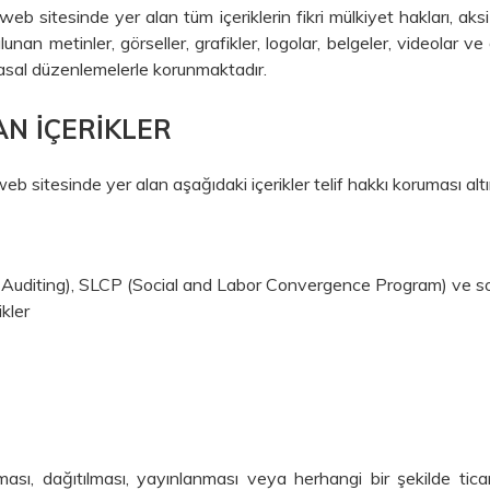
sitesinde yer alan tüm içeriklerin fikri mülkiyet hakları, aksi
n metinler, görseller, grafikler, logolar, belgeler, videolar ve 
yasal düzenlemelerle korunmaktadır.
AN İÇERIKLER
sitesinde yer alan aşağıdaki içerikler telif hakkı koruması altı
uditing), SLCP (Social and Labor Convergence Program) ve sosy
ikler
ması, dağıtılması, yayınlanması veya herhangi bir şekilde tica