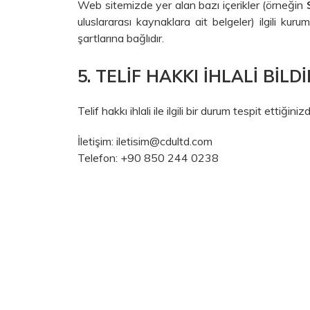
Web sitemizde yer alan bazı içerikler (örneğin
uluslararası kaynaklara ait belgeler) ilgili kuruml
şartlarına bağlıdır.
5. TELIF HAKKI İHLALI BILDI
Telif hakkı ihlali ile ilgili bir durum tespit ettiğ
İletişim:
iletisim@cdultd.com
Telefon: +90 850 244 0238