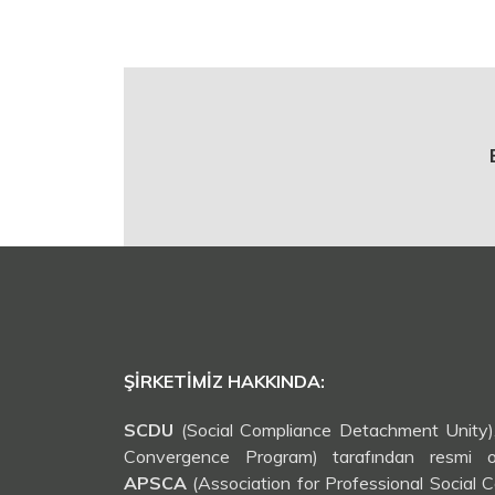
ŞIRKETIMIZ HAKKINDA:
SCDU
(Social Compliance Detachment Unity
Convergence Program) tarafından resmi ola
APSCA
(Association for Professional Social 