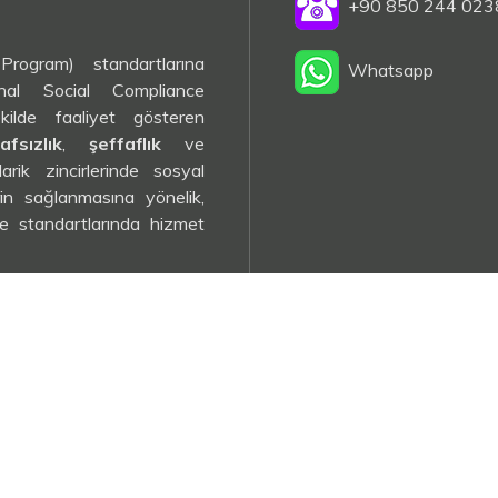
+90 850 244 023
ogram) standartlarına
Whatsapp
onal Social Compliance
kilde faaliyet gösteren
afsızlık
,
şeffaflık
ve
arik zincirlerinde sosyal
rin sağlanmasına yönelik,
e standartlarında hizmet
ity), müşterilerimizin
esteklemeyi, aynı zamanda
nda uluslararası düzeyde
uz.