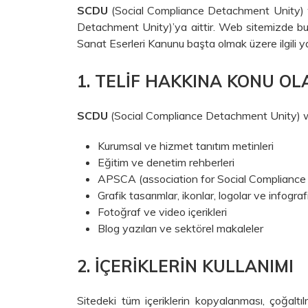
SCDU
(Social Compliance Detachment Unity) web 
Detachment Unity)’ya aittir. Web sitemizde buluna
Sanat Eserleri Kanunu başta olmak üzere ilgili 
1. TELIF HAKKINA KONU OL
SCDU
(Social Compliance Detachment Unity) web 
Kurumsal ve hizmet tanıtım metinleri
Eğitim ve denetim rehberleri
APSCA (association for Social Compliance A
Grafik tasarımlar, ikonlar, logolar ve infograf
Fotoğraf ve video içerikleri
Blog yazıları ve sektörel makaleler
2. İÇERIKLERIN KULLANIMI
Sitedeki tüm içeriklerin kopyalanması, çoğaltıl