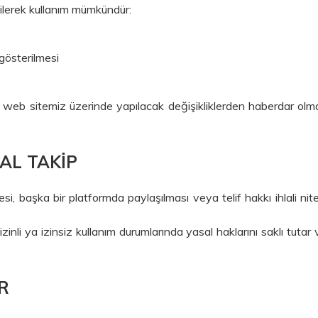
tilerek kullanım mümkündür:
gösterilmesi
a web sitemiz üzerinde yapılacak değişikliklerden haberdar ol
SAL TAKIP
ilmesi, başka bir platformda paylaşılması veya telif hakkı ihlali n
nli ya izinsiz kullanım durumlarında yasal haklarını saklı tutar
R