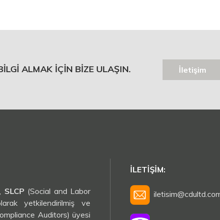
BILGI ALMAK IÇIN BIZE ULAŞIN.
İletişim
İLETIŞIM:
),
SLCP
(Social and Labor
iletisim@cdultd.co
rak yetkilendirilmiş ve
Compliance Auditors) üyesi