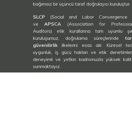
bağımsız bir üçüncü taraf doğrulayıcı kuruluştur.
SLCP
(Social and Labor Convergence Pr
ve
APSCA
(Association for Professi
Auditors) etik kurallarına tam uyumlu şe
kuruluşumuz, doğrulama süreçlerinde
tar
güvenilirlik
ilkelerini esas alır. Küresel ted
uygunluk, iş gücü hakları ve etik denetimle
deneyimli ve yetkin kadromuzla yüksek kalit
sunmaktayız.
SCDU
(Social Compliance Detachment Un
sürdürülebilirlik hedeflerine ulaşmalarını d
sosyal uygunluk denetim ve doğrulama alanı
güvenilir bir çözüm ortağı olmayı taahhüt ediyor