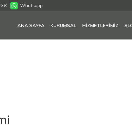
238
Whatsapp
ANA SAYFA
KURUMSAL
HIZMETLERIMIZ
SL
mi